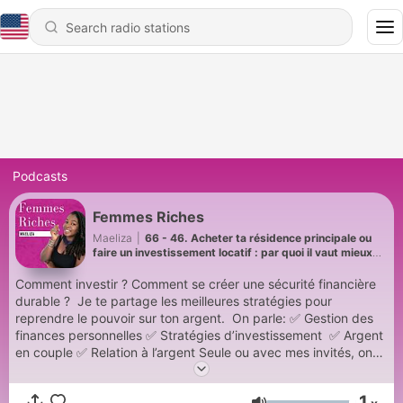
Podcasts
Femmes Riches
Maeliza
|
66 - 46. Acheter ta résidence principale ou
faire un investissement locatif : par quoi il vaut mieux
commencer ?
Comment investir ? Comment se créer une sécurité financière
durable ? Je te partage les meilleures stratégies pour
reprendre le pouvoir sur ton argent. On parle: ✅ Gestion des
finances personnelles ✅ Stratégies d’investissement ✅ Argent
en couple ✅ Relation à l’argent Seule ou avec mes invités, on
est ensemble pour kiffer parler argent ! ------- 🔸Je suis
Maeliza, j’investis depuis plus de 13 ans et j’accompagne les
1