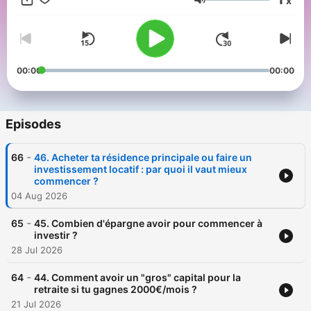
x
femmes à construire leur matrimoine. 🔸Newsletter
Volume
https://femmesriches.substack.com/ 🔸Instagram
https://www.instagram.com/femmes.riches.m/ Hébergé par
Ausha. Visitez ausha.co/fr/politique-de-confidentialite pour
plus d'informations.
00:00
00:00
Episodes
-
66
46. Acheter ta résidence principale ou faire un
investissement locatif : par quoi il vaut mieux
commencer ?
04 Aug 2026
-
65
45. Combien d'épargne avoir pour commencer à
investir ?
28 Jul 2026
-
64
44. Comment avoir un "gros" capital pour la
retraite si tu gagnes 2000€/mois ?
21 Jul 2026