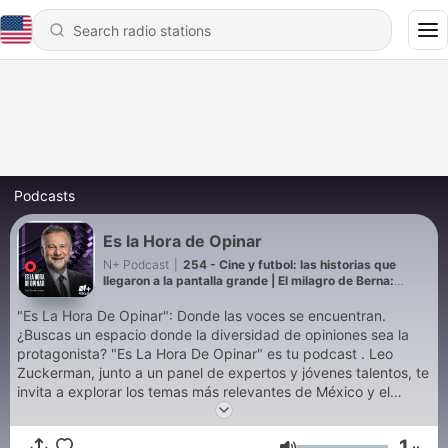
Podcasts
Es la Hora de Opinar
N+ Podcast
|
254 - Cine y futbol: las historias que
llegaron a la pantalla grande | El milagro de Berna:
cuando Alemania se coronó campeón | Documentales
de futbol | Es La Hora De Opinar | 10 de julio 2026
"Es La Hora De Opinar": Donde las voces se encuentran.
|Episodio 253
¿Buscas un espacio donde la diversidad de opiniones sea la
protagonista? "Es La Hora De Opinar" es tu podcast . Leo
Zuckerman, junto a un panel de expertos y jóvenes talentos, te
invita a explorar los temas más relevantes de México y el
mundo. Desde la política y la economía, hasta la ciencia, la
sociedad, la literatura y el entretenimiento, cada mesa de
1