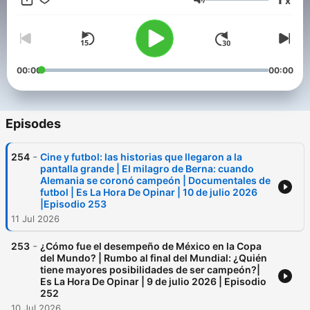
x
opinión es un mosaico de perspectivas. Encuentra "Es La Hora
Volume
De Opinar" en tus plataformas de podcast favoritas.
00:00
00:00
Episodes
-
254
Cine y futbol: las historias que llegaron a la
pantalla grande | El milagro de Berna: cuando
Alemania se coronó campeón | Documentales de
futbol | Es La Hora De Opinar | 10 de julio 2026
|Episodio 253
11 Jul 2026
-
253
¿Cómo fue el desempeño de México en la Copa
del Mundo? | Rumbo al final del Mundial: ¿Quién
tiene mayores posibilidades de ser campeón?|
Es La Hora De Opinar | 9 de julio 2026 | Episodio
252
10 Jul 2026