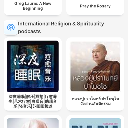
Greg Laurie: A New
Pray the Rosary
Beginning
International Religion & Spirituality
podcasts
深度睡眠|解压|冥想|疗愈养
หลวงปู่ปราโมทย์ ปาโมชฺโช
生|艺术疗愈|白噪音|助眠音
วัดสวนสันติธรรม
乐|轻音乐|苏阳阳频道