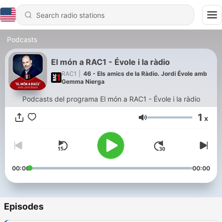
Podcasts
El món a RAC1 - Évole i la ràdio
RAC1
|
46 - Els amics de la Ràdio. Jordi Évole amb
Gemma Nierga
Podcasts del programa El món a RAC1 - Évole i la ràdio
1
x
Volume
00:00
00:00
Episodes