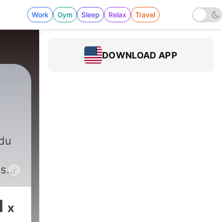
Work
Gym
Sleep
Relax
Travel
DOWNLOAD APP
 du
us
nce
.
1
x