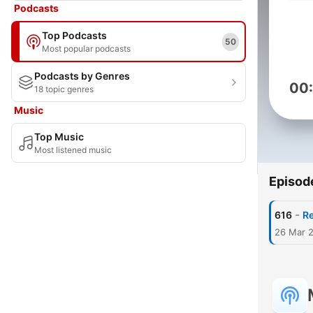
Podcasts
Top Podcasts
50
Most popular podcasts
Podcasts by Genres
00
18 topic genres
Music
Top Music
Most listened music
Episod
-
616
Re
26 Mar 