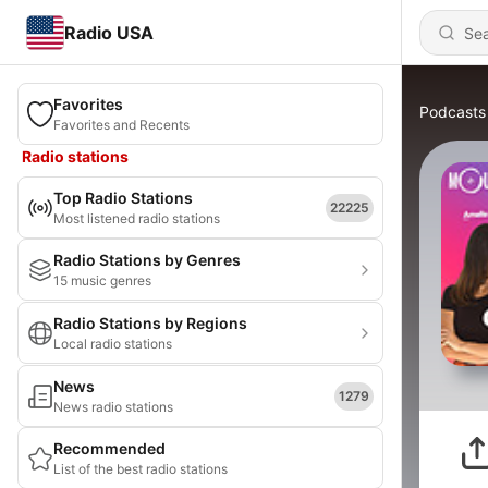
Radio USA
Favorites
Podcasts
Favorites and Recents
Radio stations
Top Radio Stations
22225
Most listened radio stations
Radio Stations by Genres
15 music genres
Radio Stations by Regions
Local radio stations
News
1279
News radio stations
Recommended
List of the best radio stations