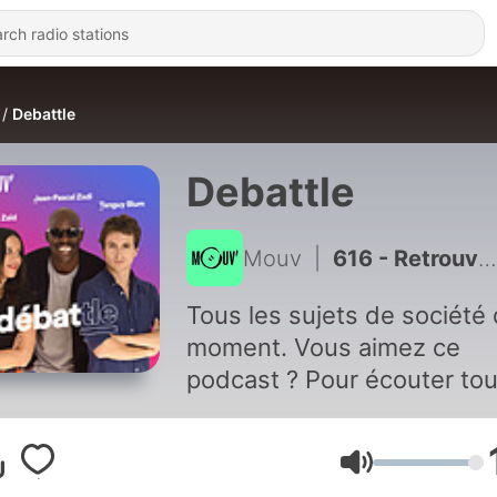
Debattle
Debattle
Mouv
|
616 - Retrouvez tous les épisodes sur l’appli Radio France
Tous les sujets de société
moment. Vous aimez ce
podcast ? Pour écouter to
les épisodes sans limite,
rendez-vous sur
Radio Fra
Volume