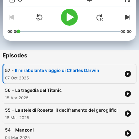
x
schiavo nel Medioevo? Queste e molte altre domande (e le loro
Volume
risposte) nel nostro podcast storico.
00:00
00:00
Episodes
-
57
Il mirabolante viaggio di Charles Darwin
07 Oct 2025
-
56
La tragedia del Titanic
15 Apr 2025
-
55
La stele di Rosetta: il deciframento dei geroglifici
18 Mar 2025
-
54
Manzoni
04 Mar 2025