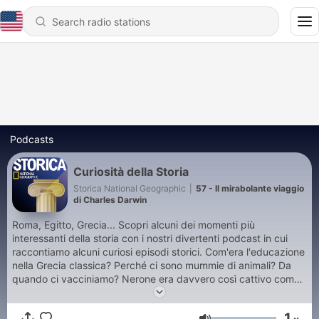
Podcasts
Curiosità della Storia
Storica National Geographic
|
57 - Il mirabolante viaggio
di Charles Darwin
Roma, Egitto, Grecia... Scopri alcuni dei momenti più
interessanti della storia con i nostri divertenti podcast in cui
raccontiamo alcuni curiosi episodi storici. Com'era l'educazione
nella Grecia classica? Perché ci sono mummie di animali? Da
quando ci vacciniamo? Nerone era davvero così cattivo come
lo dipingono? Chi furono i primi ad arrivare al Polo Sud? Chi
erano le Etere dell'Antica Grecia? Cosa significava essere uno
1