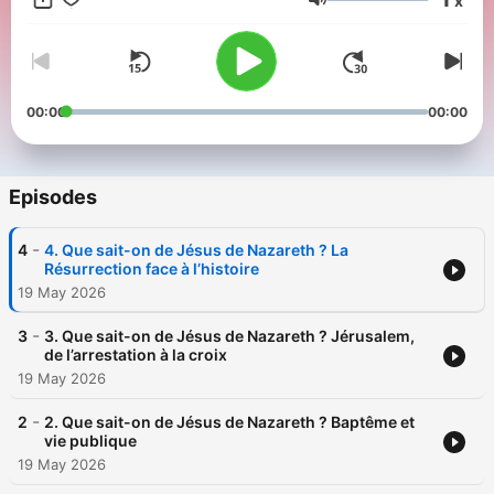
x
éxégètes et archéologues francophones pur qu'ils partages au
Volume
plus grand nombre de fruit de leur recherche et de leur savoir.
N'hésitez à vous informer gratuitement de nos événements, de
la publication de nos podcasts et de nos visioconférences en
vous abonnant à notre newwsletter. Cliquez ici.
(https://www.mondedelabible.com/newsletters/) Visitez notre
00:00
00:00
site web : https://www.mondedelabible.com/ Hébergé par
Ausha. Visitez ausha.co/fr/politique-de-confidentialite pour
plus d'informations.
Episodes
-
4
4. Que sait-on de Jésus de Nazareth ? La
Résurrection face à l’histoire
19 May 2026
-
3
3. Que sait-on de Jésus de Nazareth ? Jérusalem,
de l’arrestation à la croix
19 May 2026
-
2
2. Que sait-on de Jésus de Nazareth ? Baptême et
vie publique
19 May 2026