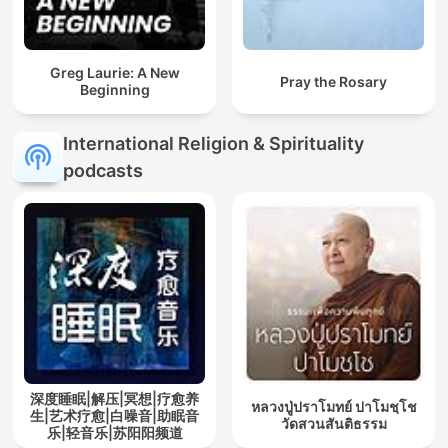
Greg Laurie: A New
Pray the Rosary
Beginning
International Religion & Spirituality
podcasts
深度睡眠|解压|冥想|疗愈养
หลวงปู่ปราโมทย์ ปาโมชฺโช
生|艺术疗愈|白噪音|助眠音
วัดสวนสันติธรรม
乐|轻音乐|苏阳阳频道