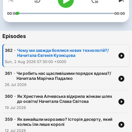
00:00
00:00
Episodes
-
362
Чому ми завжди боялися нових технологій?/
Начитала Євгенія Кузнєцова
Sun, 2 Aug 2026 07:30:00 +0000
-
361
Чи робить нас щасливішими порядок вдома?/
Начитала Марічка Падалко
26 Jul 2026
-
360
Як Христина Алчевська відкрила жінкам шлях
до освіти/ Начитала Слава Світова
19 Jul 2026
-
359
Як винайшли морозиво? Історія десерту, який
колись їли лише королі
12 Jul 2026