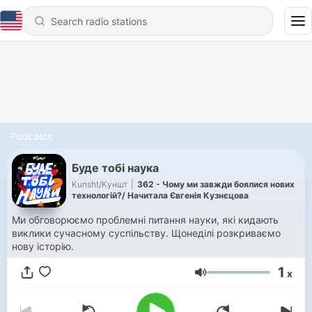
Podcasts
Буде тобі наука
Kunsht/Куншт
|
362 - Чому ми завжди боялися нових
технологій?/ Начитала Євгенія Кузнєцова
Ми обговорюємо проблемні питання науки, які кидають
виклики сучасному суспільству. Щонеділі розкриваємо
нову історію.
1
x
Volume