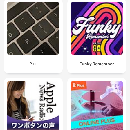
P++
Funky Remember