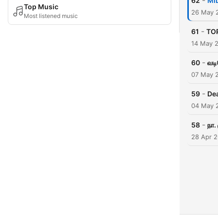
-
62
MIL
Top Music
26 May 
Most listened music
-
61
TOP
14 May 
-
60
வடி
07 May 
-
59
Dea
04 May 
-
58
நா.
28 Apr 