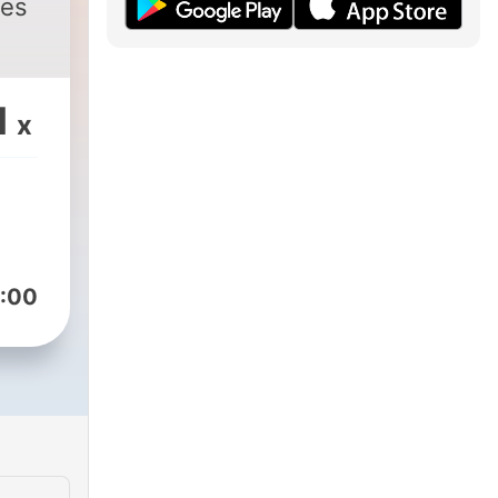
ies
1
x
:00