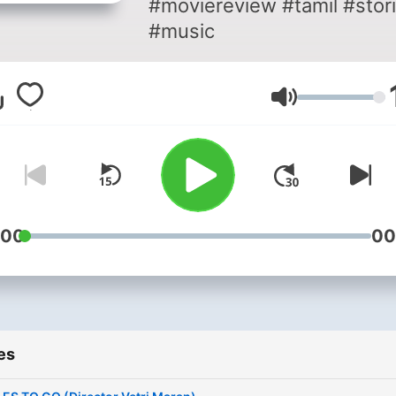
#moviereview #tamil #stor
#music
Volume
:00
00
es