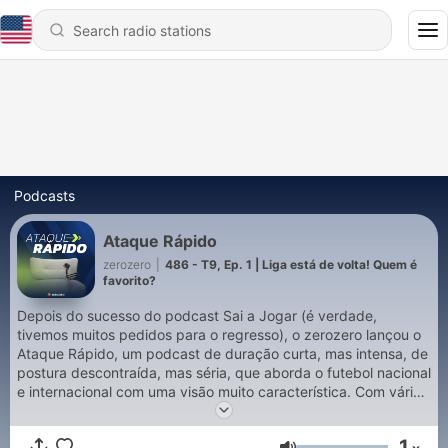
Podcasts
Ataque Rápido
zerozero
|
486 - T9, Ep. 1 | Liga está de volta! Quem é
favorito?
Depois do sucesso do podcast Sai a Jogar (é verdade,
tivemos muitos pedidos para o regresso), o zerozero lançou o
Ataque Rápido, um podcast de duração curta, mas intensa, de
postura descontraída, mas séria, que aborda o futebol nacional
e internacional com uma visão muito característica. Com várias
rubricas diferentes e o sempre inevitável Minuto CR, os
jornalistas do zerozero Ricardo Lestre e Luís Rocha Rodrigues
1