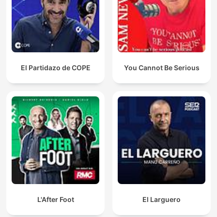
El Partidazo de COPE
You Cannot Be Serious
L'After Foot
El Larguero