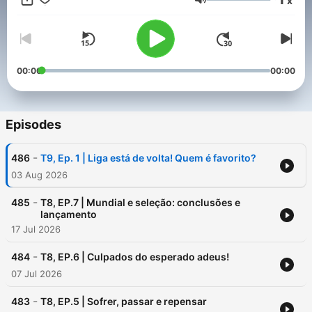
x
conversam sobre os temas mais relevantes do desporto-rei. E
Volume
todas as semanas teremos convidados de renome mundial!
00:00
00:00
Episodes
-
486
T9, Ep. 1 | Liga está de volta! Quem é favorito?
03 Aug 2026
-
485
T8, EP.7 | Mundial e seleção: conclusões e
lançamento
17 Jul 2026
-
484
T8, EP.6 | Culpados do esperado adeus!
07 Jul 2026
-
483
T8, EP.5 | Sofrer, passar e repensar