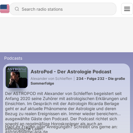
Podcasts
AstroPod - Der Astrologie Podcast
Alexander von Schlieffen
|
234 - Folge 232 - Die große
Sommerfolge
Der ASTROPOD mit Alexander von Schlieffen begeistert seit
Anfang 2020 seine Zuhörer mit astrologischen Erklärungen und
Einsichten. Im Gespräch mit der Astrologin Ricarda Berlage
geht er auf aktuelle Phänomene der Astrologie und deren
Bezug zu realen Ereignissen ein. Immer wieder bereichern
ausgewählte Gäste den Podcast. Der Podcast richtet sich
sowohl an regelmäßige Horoskopleser als auch an
Habt ihr Fragen oder Anregungen? Schreibt uns gerne an:
astrologische Laien.
astropod@the-aoa.de