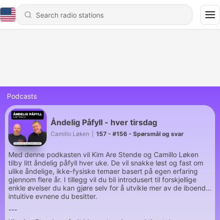
Podcasts
Åndelig Påfyll - hver tirsdag
Camillo Løken
|
157 - #156 - Spørsmål og svar
Med denne podkasten vil Kim Are Stende og Camillo Løken
tilby litt åndelig påfyll hver uke. De vil snakke løst og fast om
ulike åndelige, ikke-fysiske temaer basert på egen erfaring
gjennom flere år. I tillegg vil du bli introdusert til forskjellige
enkle øvelser du kan gjøre selv for å utvikle mer av de iboende
intuitive evnene du besitter.
---