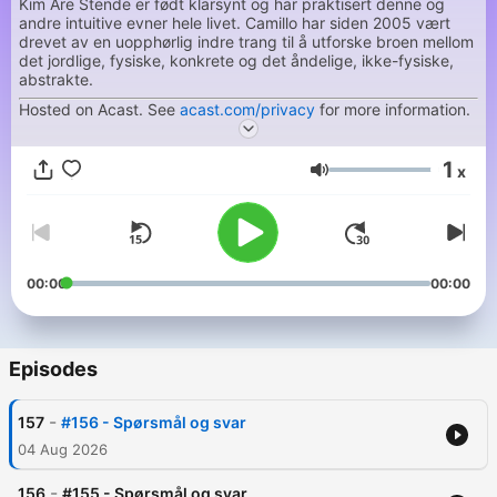
Kim Are Stende er født klarsynt og har praktisert denne og
andre intuitive evner hele livet. Camillo har siden 2005 vært
drevet av en uopphørlig indre trang til å utforske broen mellom
det jordlige, fysiske, konkrete og det åndelige, ikke-fysiske,
abstrakte.
Hosted on Acast. See
acast.com/privacy
for more information.
1
x
Volume
00:00
00:00
Episodes
-
157
#156 - Spørsmål og svar
04 Aug 2026
-
156
#155 - Spørsmål og svar