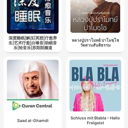
深度睡眠|解压|冥想|疗愈养
หลวงปู่ปราโมทย์ ปาโมชฺโช
生|艺术疗愈|白噪音|助眠音
วัดสวนสันติธรรม
乐|轻音乐|苏阳阳频道
Schluss mit Blabla – Hallo
Saad al-Ghamdi
Freigeist