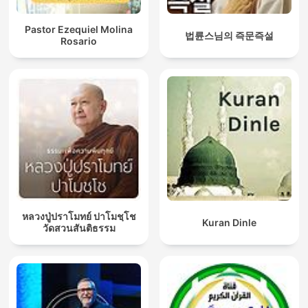
Pastor Ezequiel Molina
법륜스님의 즉문즉설
Rosario
หลวงปู่ปราโมทย์ ปาโมชฺโช
Kuran Dinle
วัดสวนสันติธรรม