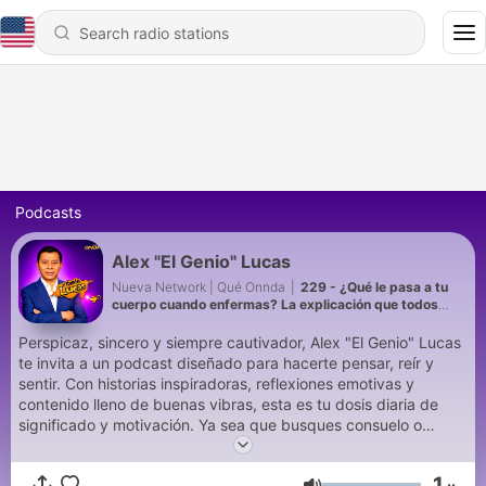
Podcasts
Alex "El Genio" Lucas
Nueva Network | Qué Onnda
|
229 - ¿Qué le pasa a tu
cuerpo cuando enfermas? La explicación que todos
deberían conocer
Perspicaz, sincero y siempre cautivador, Alex "El Genio" Lucas
te invita a un podcast diseñado para hacerte pensar, reír y
sentir. Con historias inspiradoras, reflexiones emotivas y
contenido lleno de buenas vibras, esta es tu dosis diaria de
significado y motivación. Ya sea que busques consuelo o
perspectiva, este espacio es para ti: conéctate y disfruta de
contenido pensado tanto para el corazón como para la mente.
1