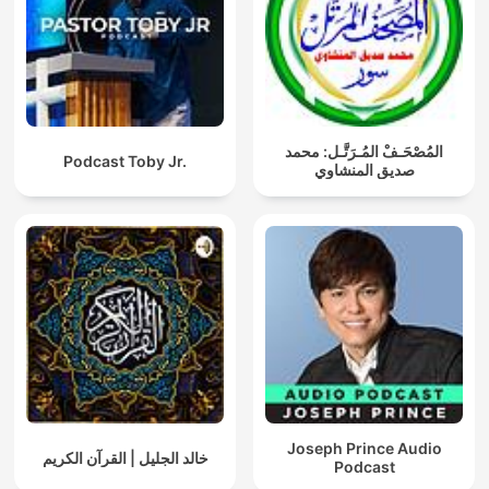
المُصْحَـفْ المُـرَتَّـل: محمد
Podcast Toby Jr.
صديق المنشاوي
Joseph Prince Audio
خالد الجليل | القرآن الكريم
Podcast