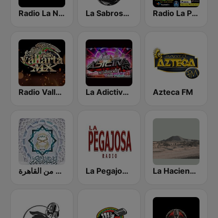
Radio La Nortena
La Sabrosa De NY
Radio La Poblanita
Radio Vallarta Mx
La Adictiva NY
Azteca FM
إذاعة القرآن الكريم من القاهرة
La Pegajosa Radio HD
La Hacienda Radio