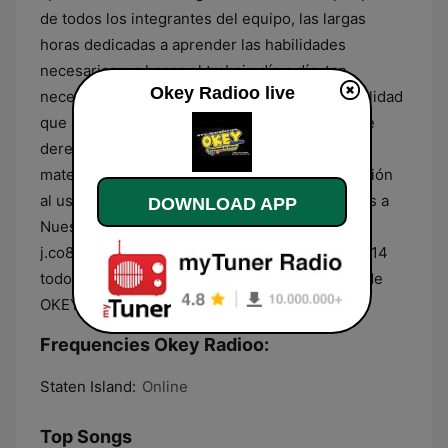
de todos los integrantes del equipo, las largas
horas dedicadas a aprender las habilidades
necesarias y a hacer el trabajo día a día, tan
Okey Radioo live
necesario para poder ofrecer programas de calidad
que agraden a nuestros oyentes. Si usted tiene
derechos de propiedad intelectual sobre algún
material transmitido por nosotros y tiene objeción
al uso que hacemos de él, por favor, escríbanos a
DOWNLOAD APP
Nuestro CORREO ELECTRONICO
j.co87.jc@gmail.com o llamanos al (917)397-9614
todos los derechos reservados. Un Concepto de
OKEY RADIOO ,transformando tus sentidos.
Frequencies Okey Radioo:
Staten Island:
Online
Top Songs