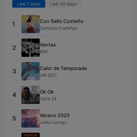
Last 7 days
Last 30 days
Con Sello Costeño
1
Cumbias Costeñas
Ventas
2
BSK
Calor de Temporada
3
IAN B3C
Ok Ok
4
Ceza 23
Verano 2025
5
Julito Luongo