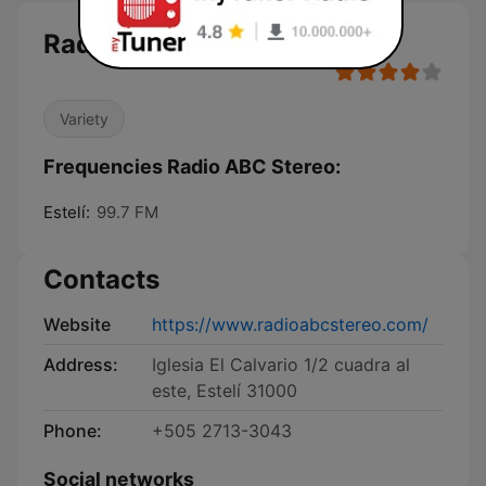
Radio ABC Stereo
Variety
Frequencies Radio ABC Stereo:
Estelí:
99.7 FM
Contacts
Website
https://www.radioabcstereo.com/
Address:
Iglesia El Calvario 1/2 cuadra al
este, Estelí 31000
Phone:
+505 2713-3043
Social networks