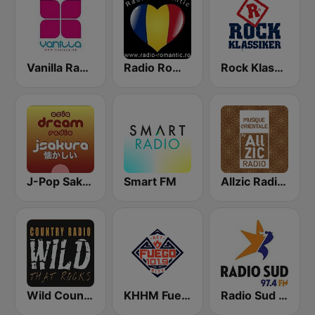
Vanilla Radio Deep Flavors
Radio Romantic
Rock Klassiker
J-Pop Sakura 懐かしい
Smart FM
Allzic Radio ORIENTALE
Wild Country Music Radio
KHHM Fuego 101.9
Radio Sud FM