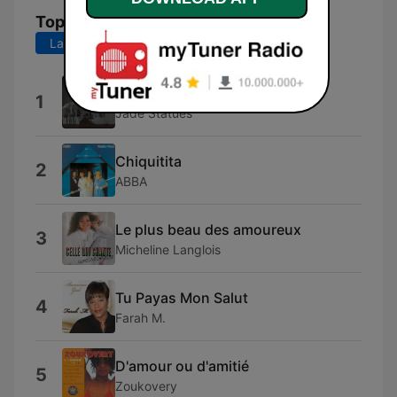
Top Songs
Last 7 days
Last 30 days
Mochi (feat. Audréanne Filion)
1
Jade Statues
Chiquitita
2
ABBA
Le plus beau des amoureux
3
Micheline Langlois
Tu Payas Mon Salut
4
Farah M.
D'amour ou d'amitié
5
Zoukovery