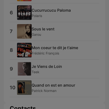
Cucurrucucu Paloma
6
Polaris
Sous le vent
7
Garou
Mon coeur te dit je t'aime
8
Frédéric François
Je Viens de Loin
9
Teek
Quand on est en amour
10
Patrick Norman
Contacts