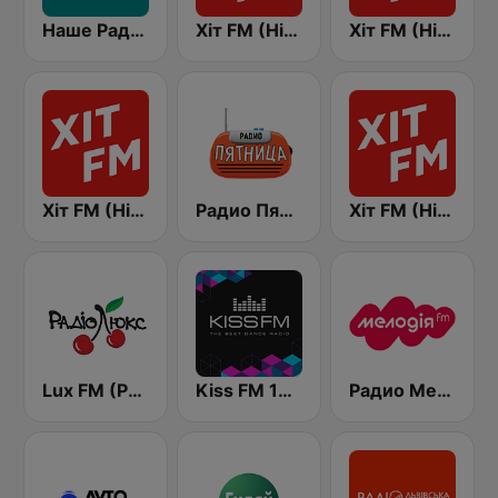
Наше Радио (Nashe Radio) 107.9
Хіт FM (Hit FM)
Хіт FM (Hit FM) - Top
Хіт FM (Hit FM) - Ukr
Радио Пятница (Pyatnica)
Хіт FM (Hit FM) - Best
Lux FM (Pадіо Люкс)
Kiss FM 106.5 (Кисc ФМ)
Радио Мелодия (Radio Melodia)