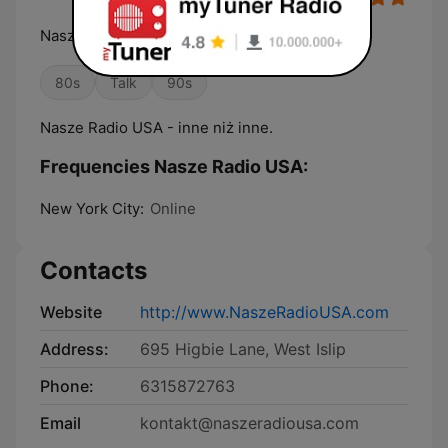
Nasze Radio USA - inne niż inne.
80s
Talk
90s
Nasze Radio USA - inne niż inne.
Frequencies Nasze Radio USA:
New York City:
Online
Contacts
Website
http://www.NaszeRadioUSA.com
Address:
695 Higbie Lane, West Islip
Phone:
6315872763
Email
kontakt@naszeradiousa.com