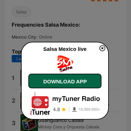
Salsa
Frequencies Salsa Mexico:
Mexico City:
Online
Salsa Mexico live
Top Songs
Last 7 days
Last 30 days
Tabaco Con Metales
1
DOWNLOAD APP
Tabaco y Sus Metales
Quiéreme
2
Victor Garcia & La Sonora Sanjuanera
Guanguanco Cabala
3
Mickey Cora y Orquesta Cabala