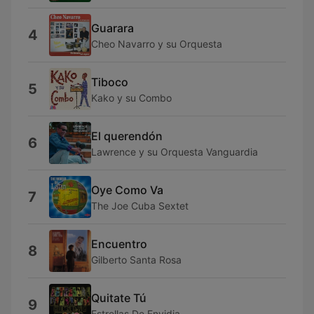
Guarara
4
Cheo Navarro y su Orquesta
Tiboco
5
Kako y su Combo
El querendón
6
Lawrence y su Orquesta Vanguardia
Oye Como Va
7
The Joe Cuba Sextet
Encuentro
8
Gilberto Santa Rosa
Quitate Tú
9
Estrellas De Envidia