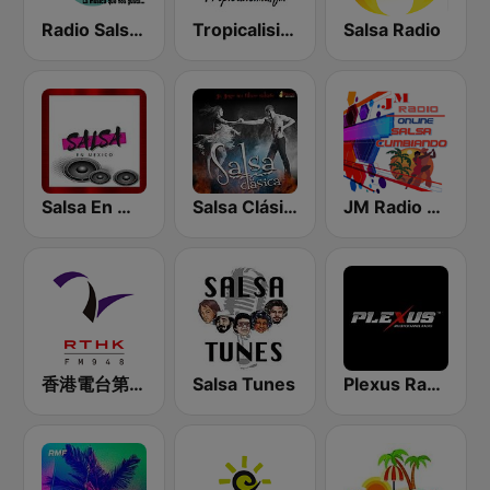
Radio Salsa México
Tropicalisima.fm - Salsa
Salsa Radio
Salsa En Mexico
Salsa Clásica
JM Radio Salsa Cumbiando
香港電台第二台 RTHK Radio 2
Salsa Tunes
Plexus Radio - Flamenco Spain