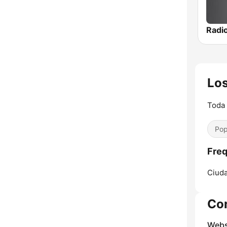
Los
Toda 
Pop
Freq
Ciuda
Co
Webs