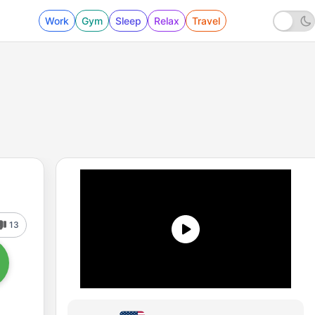
Work
Gym
Sleep
Relax
Travel
13