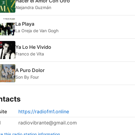
Hacer el Amor Con Otro
Alejandra Guzmán
La Playa
La Oreja de Van Gogh
Ya Lo He Vivido
Franco de Vita
A Puro Dolor
Son By Four
ntacts
ite
https://radiofm1.online
l
radiovibrante@gmail.com
 this radio station information