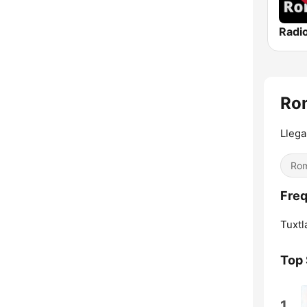
Rom
Llega
Rom
Freq
Tuxtl
Top
1