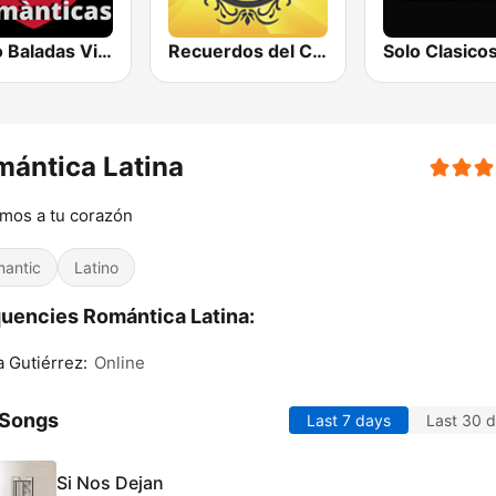
Radio Baladas Viejitas Románticas
Recuerdos del Corazón
Solo Clasico
ántica Latina
mos a tu corazón
antic
Latino
uencies Romántica Latina:
a Gutiérrez:
Online
 Songs
Last 7 days
Last 30 
Si Nos Dejan