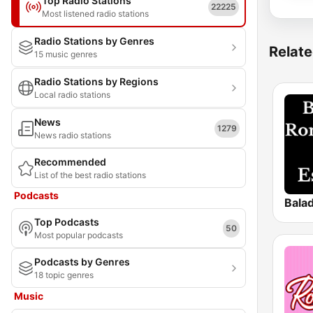
Top Radio Stations
22225
Most listened radio stations
Radio Stations by Genres
Relate
15 music genres
Radio Stations by Regions
Local radio stations
News
1279
News radio stations
Recommended
List of the best radio stations
Podcasts
Top Podcasts
50
Most popular podcasts
Podcasts by Genres
18 topic genres
Music