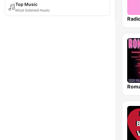
Top Music
Most listened music