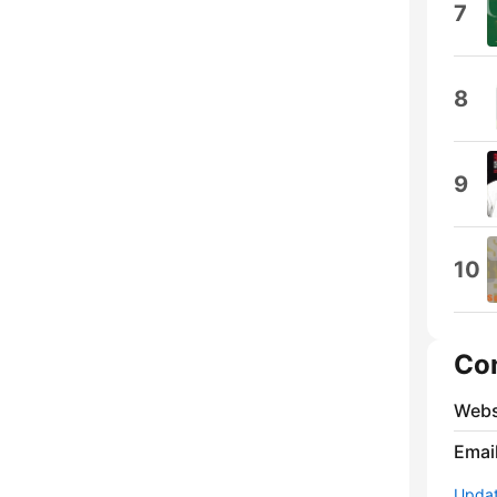
7
8
9
10
Co
Webs
Emai
Update