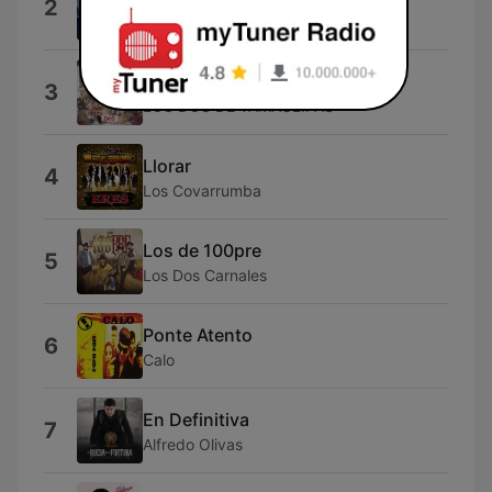
2
Los Primeritos de Colombia
Juntos los Dos
3
LOS DOS DE TAMAULIPAS
Llorar
4
Los Covarrumba
Los de 100pre
5
Los Dos Carnales
Ponte Atento
6
Calo
En Definitiva
7
Alfredo Olivas