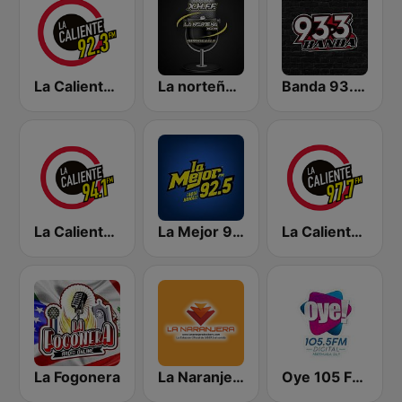
La Caliente 92.3 FM | Torreón
La norteña 89.3 FM
Banda 93.3 FM
La Caliente 94.1 FM | Monterrey
La Mejor 92.5 FM
La Caliente 97.7 FM | San Luis Potosí
La Fogonera
La Naranjera de Sibers
Oye 105 FM Digital