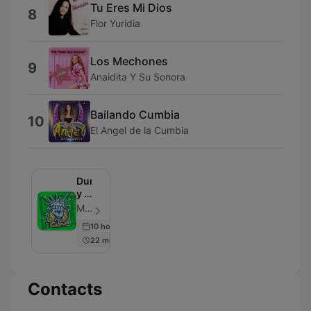
Tu Eres Mi Dios
8
Flor Yuridia
Los Mechones
9
Anaidita Y Su Sonora
Bailando Cumbia
10
El Angel de la Cumbia
Duro
y a
la
MVS Radio - Episode 2361
cabeza
10 hours ago
22 min
Contacts