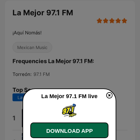
La Mejor 97.1 FM
¡Aquí Nomás!
Mexican Music
Frequencies La Mejor 97.1 FM:
Torreón:
97.1 FM
Top Songs
La Mejor 97.1 FM live
Last 7 days
Last 30 days
Nomas por Orgullo
1
Los Invasores de Nuevo Leon
DOWNLOAD APP
Se Acabó