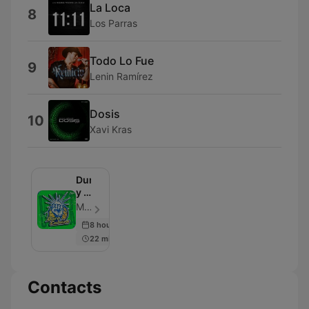
La Loca
8
Los Parras
Todo Lo Fue
9
Lenin Ramírez
Dosis
10
Xavi Kras
Duro
y a
la
MVS Radio - Episode 2360
cabeza
8 hours ago
22 min
Contacts