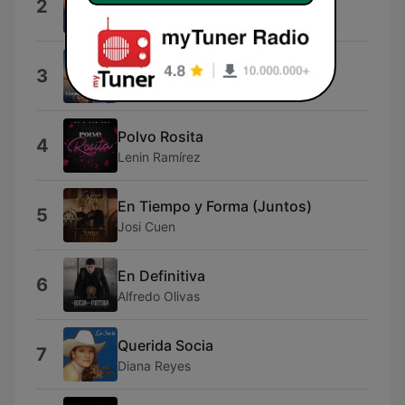
2
Pancho Barraza
Popurrí Vicente Fernandez
3
Rey Coronado
Polvo Rosita
4
Lenin Ramírez
En Tiempo y Forma (Juntos)
5
Josi Cuen
En Definitiva
6
Alfredo Olivas
Querida Socia
7
Diana Reyes