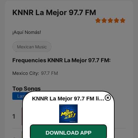
KNNR La Mejor 97.7 FM
¡Aquí Nomás!
Mexican Music
Frequencies KNNR La Mejor 97.7 FM:
Mexico City:
97.7 FM
Top Songs
Last 7 days
Last 30 days
KNNR La Mejor 97.7 FM live
Cada Vez me Gustas Mas
1
Paulo Sergio
DOWNLOAD APP
Las Ausencias