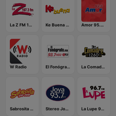
La Z FM 107.3
Ke Buena 92.9 FM
Amor 95.3 FM
W Radio
El Fonógrafo HD2
La Comadre 1260 AM
Sabrosita 590 AM
Stereo Joya FM
La Lupe 96.7 FM | León