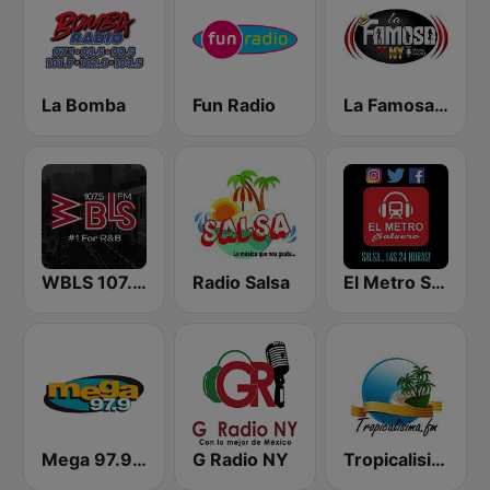
La Bomba
Fun Radio
La Famosa De NY
WBLS 107.5 FM (US Only)
Radio Salsa
El Metro Salsero
Mega 97.9 FM
G Radio NY
Tropicalisima.fm - Merengue