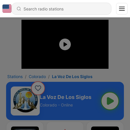
Stations
Colorado
La Voz De Los Siglos
La Voz De Los Siglos
Colorado - Online