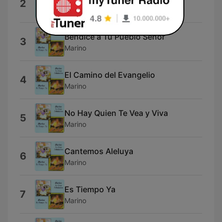
2
Marino
Bendice a Tu Pueblo Senor
3
Marino
El Camino del Evangelio
4
Marino
No Hay Quien Te Vea y Viva
5
Marino
Cantemos Aleluya
6
Marino
Es Tiempo Ya
7
Marino