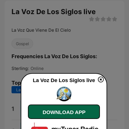
La Voz De Los Siglos live
La Voz Que Viene De El Cielo
Gospel
Frequencies La Voz De Los Siglos:
Sterling:
Online
La Voz De Los Siglos live
Top Songs
Last 7 days
Last 30 days
La Gran Tribulacion
1
DOWNLOAD APP
Marino
Ya Tengo Lo Que Buscaba