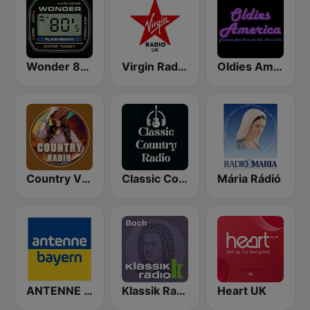
Wonder 80's
Virgin Radio UK
Oldies America
Country Vibes
Classic Country Radio
Mária Rádió
ANTENNE BAYERN
Klassik Radio Bach
Heart UK