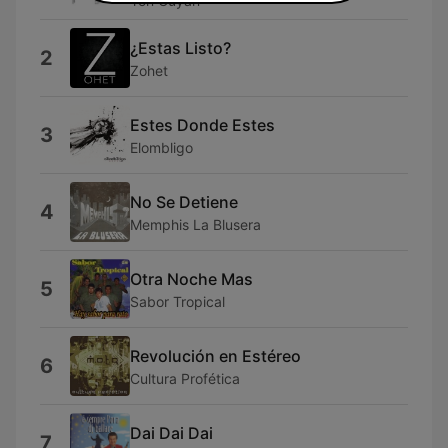
Yon Cuyan
¿Estas Listo?
2
Zohet
Estes Donde Estes
3
Elombligo
No Se Detiene
4
Memphis La Blusera
Otra Noche Mas
5
Sabor Tropical
Revolución en Estéreo
6
Cultura Profética
Dai Dai Dai
7