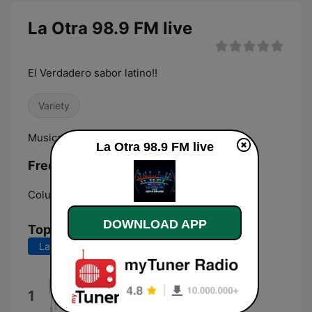
La Otra 98.9 FM live
El Verdadero sabor latino!!
Variety
Musica Tropical a tu gusto!
La Otra 98.9 FM live
Frequencies La Otra 98.9 FM:
Columbus:
101.5 FM
DOWNLOAD APP
Top Songs
Last 7 days
Last 30 days
Gira (acústico en vivo FM 98.9
1
2004)