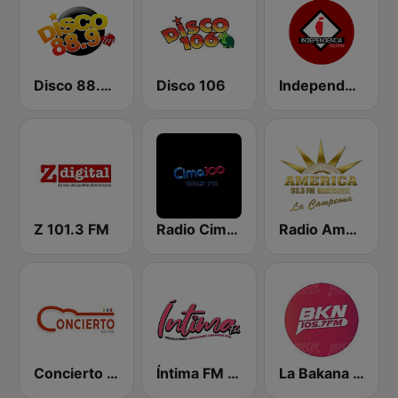
Disco 88.9 FM
Disco 106
Independencia FM
Z 101.3 FM
Radio Cima 100.5 FM
Radio América - Guayaquil
Concierto 93.1 FM
Íntima FM Santiago
La Bakana FM