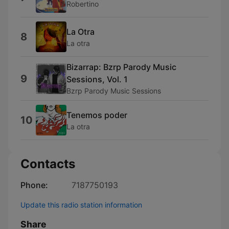
Robertino
La Otra
8
La otra
Bizarrap: Bzrp Parody Music
9
Sessions, Vol. 1
Bzrp Parody Music Sessions
Tenemos poder
10
La otra
Contacts
Phone:
7187750193
Update this radio station information
Share