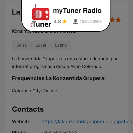
La Konzentida Grupera live
Konsintiendo a tu oido musical
Salsa
Local
Latino
La Konzentida Grupera es una estacio de radio por
internet programada desde Avon Colorado.
Frequencies La Konzentida Grupera:
Colorado City:
Online
Contacts
Website
https://lakonzentidagrupera.blogspot.c
Phone:
1-641-631-4822