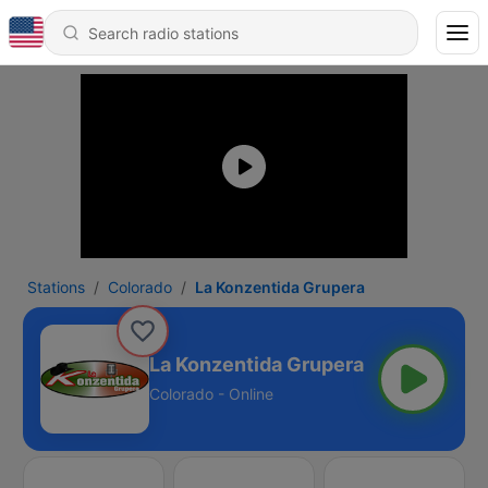
Stations
Colorado
La Konzentida Grupera
La Konzentida Grupera
Colorado - Online