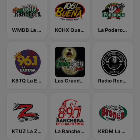
WMDB La Ranchera 880 AM
KCHX Que Buena 106.7 FM
La Poderosa Radio
KBTQ La Exitosa 96.1
Las Grandes Bandas Radio
Radio Recuerdos Inolvidables
KTUZ La Z 1570 AM
La Ranchera de Cuauhtémoc 89.7 FM
KRDM La Bronca