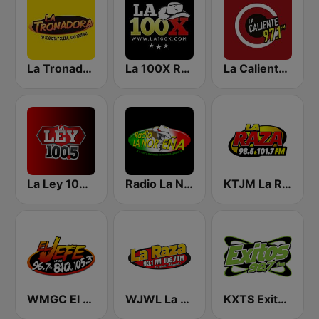
La Tronadora
La 100X Radio
La Caliente FM 97.1 | Nuevo Laredo
La Ley 100.5 FM
Radio La Nortena
KTJM La Raza 98.5 / 103.3 FM KJOJ
WMGC El Jefe
WJWL La Raza
KXTS Exitos 98.7 FM