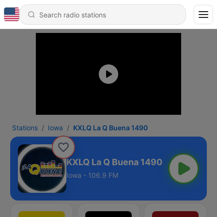
Stations
Iowa
KXLQ La Q Buena 1490
KXLQ La Q Buena 1490
Iowa - 106.9 FM