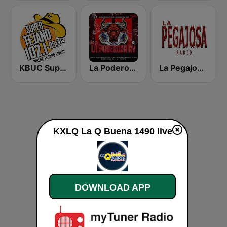
KBUC Super Tejano 102.1 (US Only)
La Poderoza RV
La Pegajosa Radio HD
KXLQ La Q Buena 1490 live
DOWNLOAD APP