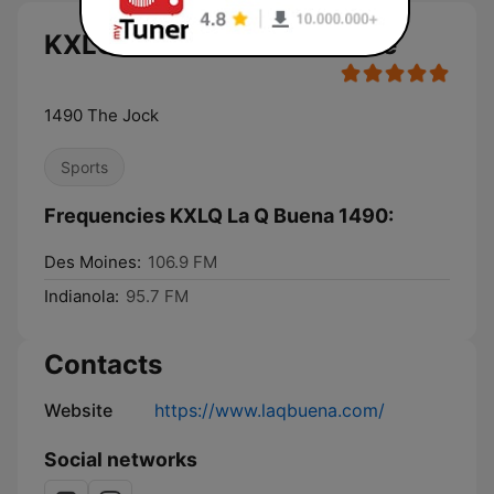
KXLQ La Q Buena 1490 live
1490 The Jock
Sports
Frequencies KXLQ La Q Buena 1490:
Des Moines:
106.9 FM
Indianola:
95.7 FM
Contacts
Website
https://www.laqbuena.com/
Social networks