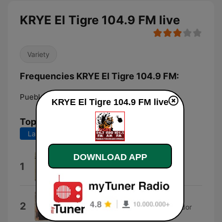
KRYE El Tigre 104.9 FM live
Variety
Frequencies KRYE El Tigre 104.9 FM:
Pueblo:
104.9 FM
KRYE El Tigre 104.9 FM live
Top Songs
Last 7 days
Last 30 days
DOWNLOAD APP
De Este Lado del Muro
1
Garaje H
Intro "Banda el Limón"
2
La Original Banda El Limón de Salvador
Lizárraga