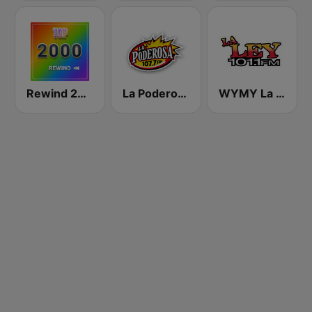
Rewind 2000's
La Poderosa Aguascalientes
WYMY La Ley 101.1 FM