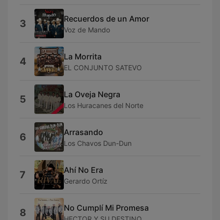
Recuerdos de un Amor
3
Voz de Mando
La Morrita
4
EL CONJUNTO SATEVO
La Oveja Negra
5
Los Huracanes del Norte
Arrasando
6
Los Chavos Dun-Dun
Ahí No Era
7
Gerardo Ortíz
No Cumplí Mi Promesa
8
HECTOR Y SU DESTINO