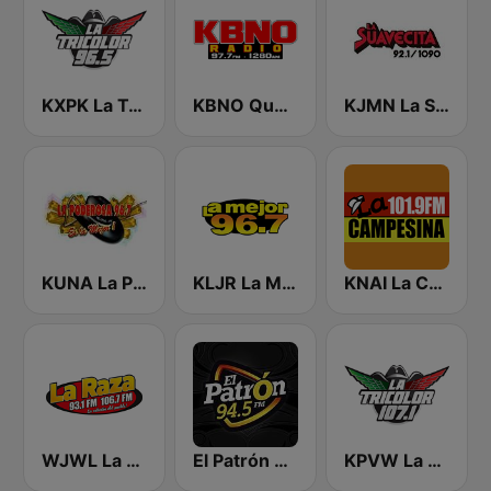
KXPK La Tricolor 96.5 FM
KBNO Qué Bueno 97.7 FM
KJMN La Suavecita 92.1 FM
KUNA La Poderosa 96.7 FM
KLJR La Mejor 96.7 FM
KNAI La Campesina 101.9 FM
WJWL La Raza
El Patrón 94.5 FM
KPVW La Tricolor 107.1 FM