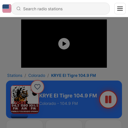
Stations
Colorado
KRYE El Tigre 104.9 FM
KRYE El Tigre 104.9 FM
Colorado - 104.9 FM