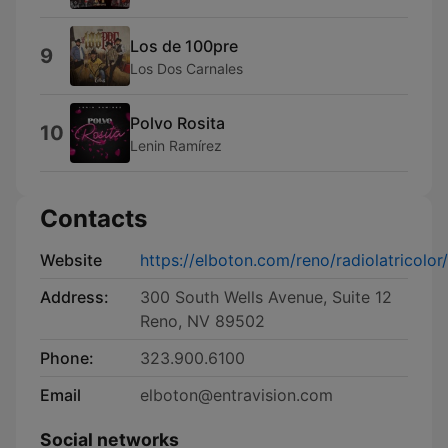
Los de 100pre
9
Los Dos Carnales
Polvo Rosita
10
Lenin Ramírez
Contacts
Website
https://elboton.com/reno/radiolatricolor/
Address:
300 South Wells Avenue, Suite 12
Reno, NV 89502
Phone:
323.900.6100
Email
elboton@entravision.com
Social networks