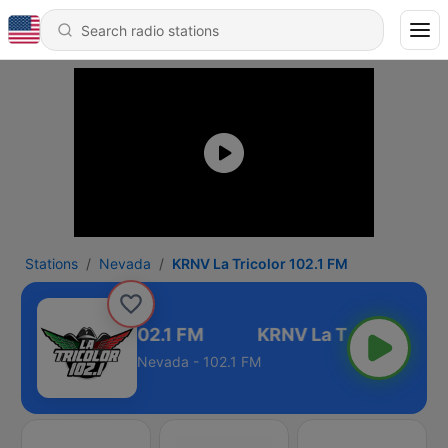
Stations
Nevada
KRNV La Tricolor 102.1 FM
NV La Tricolor 102.1 FM
Nevada - 102.1 FM