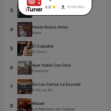
Te Dije
3
Espinoza Paz
Hasta Nuevo Aviso
4
Aleke
El Culpable
5
El Charro
Ayer Hable Con Dios
6
Paranoize
De Los Cerros La Escuela
7
El De Las R's
Misael
8
Los Mentados de Culiacan