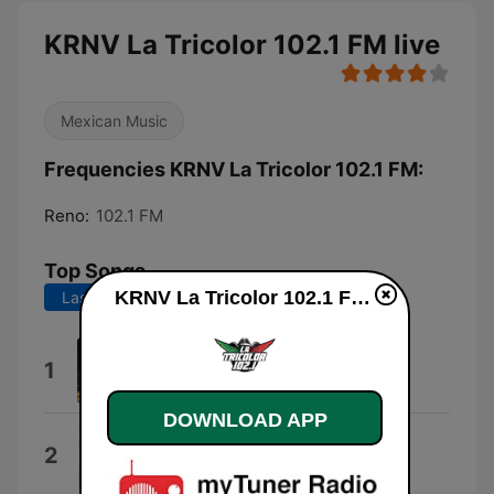
KRNV La Tricolor 102.1 FM live
Mexican Music
Frequencies KRNV La Tricolor 102.1 FM:
Reno:
102.1 FM
Top Songs
KRNV La Tricolor 102.1 FM live
Last 7 days
Last 30 days
Entrega De Amor
1
Josi Cuen
DOWNLOAD APP
Si las Miradas Mataran
2
Ansia