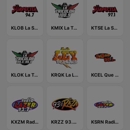
KLOB La Suavecita 94.7 FM
KMIX La Tricolor 100.9 FM
KTSE La Suavecita 97.1 FM
KLOK La Tricolor 99.5 FM
KRQK La Ley 100.3 FM
KCEL Que Buena 96.1 FM
KXZM Radio Lazer 93.7 FM
KRZZ 93.3 La Raza FM
KSRN Radio Lazer 107.7 FM