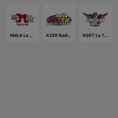
KMLA La M 103.7 FM
KZER Radio Lazer 106.5 FM y 1250 AM
KQRT La Tricolor 105.1 FM