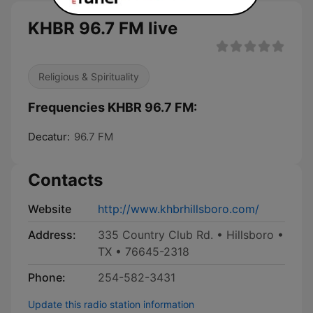
KHBR 96.7 FM live
Religious & Spirituality
Frequencies KHBR 96.7 FM:
Decatur:
96.7 FM
Contacts
Website
http://www.khbrhillsboro.com/
Address:
335 Country Club Rd. • Hillsboro •
TX • 76645-2318
Phone:
254-582-3431
Update this radio station information