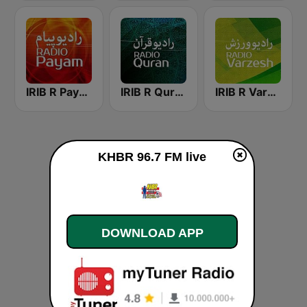
IRIB R Varzesh رادیو ورزش
IRIB R Quran رادیو قرآن
IRIB R Payam رادیو پیام
KHBR 96.7 FM live
DOWNLOAD APP