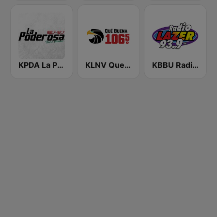
KPDA La Poderosa 100.7 FM
KLNV Que Buena 106.5 FM (US Only)
KBBU Radio Lazer 93.9 FM