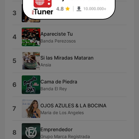
El Culpable
3
El Charro
Apareciste Tu
4
Banda Perezosos
Si las Miradas Mataran
5
Ansia
Cama de Piedra
6
Banda El Rey
OJOS AZULES & LA BOCINA
7
Maria de Los Angeles
Emprendedor
8
Grupo Marca Registrada