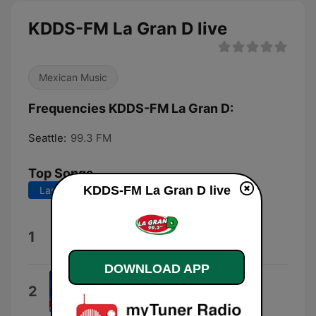
KDDS-FM La Gran D live
Mexican Music
Frequencies KDDS-FM La Gran D:
Seattle:
99.3 FM
Top Songs
KDDS-FM La Gran D live
Last 7 days
Last 30 days
Yo Las Pongo
1
Los Tucanes de Tijuana
DOWNLOAD APP
Te Soñé
2
El Coyote y Su Banda Tierra Santa