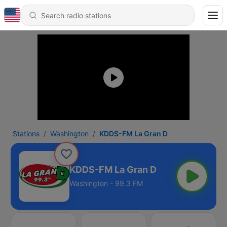
Stations
Washington
KDDS-FM La Gran D
KDDS-FM La Gran D
Washington - 99.3 FM