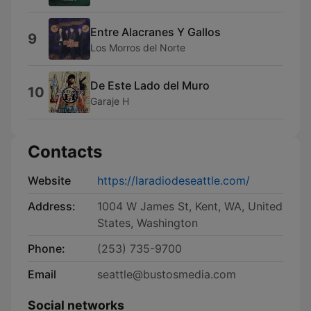
Entre Alacranes Y Gallos
9
Los Morros del Norte
De Este Lado del Muro
10
Garaje H
Contacts
Website
https://laradiodeseattle.com/
Address:
1004 W James St, Kent, WA, United
States, Washington
Phone:
(253) 735-9700
Email
seattle@bustosmedia.com
Social networks