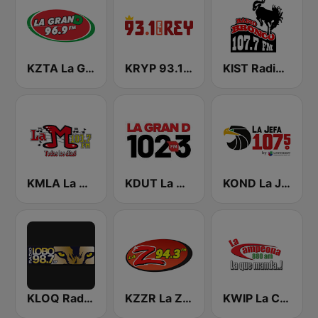
KZTA La Gran D
KRYP 93.1 El Rey
KIST Radio Bronco 107.7 FM
KMLA La M 103.7 FM
KDUT La Gran D 102.3 FM
KOND La Jefa 107.5 FM (US Only)
KLOQ Radio Lobo 98.7 FM
KZZR La Zeta 94.3
KWIP La Campeona