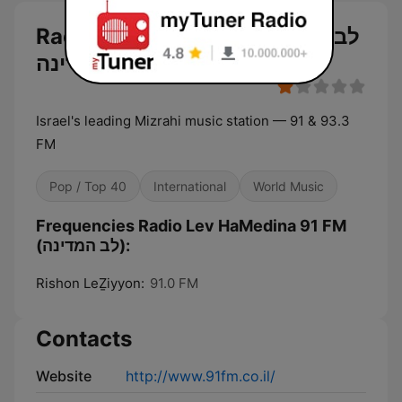
Radio Lev HaMedina 91 FM (לב
המדינה)
Israel's leading Mizrahi music station — 91 & 93.3
FM
Pop / Top 40
International
World Music
Frequencies Radio Lev HaMedina 91 FM
(לב המדינה):
Rishon LeẔiyyon:
91.0 FM
Contacts
Website
http://www.91fm.co.il/