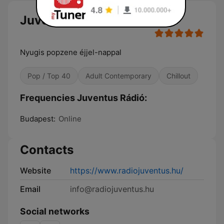
Juventus Rádió
Nyugis popzene éjjel-nappal
Pop / Top 40
Adult Contemporary
Chillout
Frequencies Juventus Rádió:
Budapest:
Online
Contacts
Website
https://www.radiojuventus.hu/
Email
info@radiojuventus.hu
Social networks