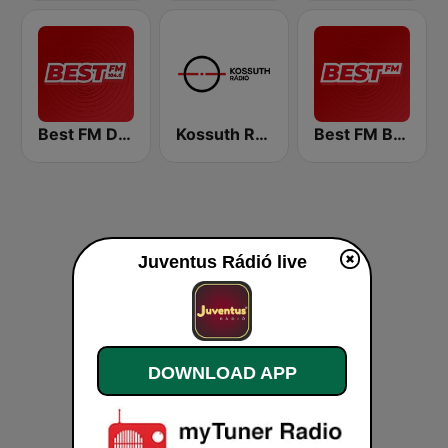
Best FM Debrecen
Kossuth Rádió
Best FM Budapest
Juventus Rádió live
DOWNLOAD APP