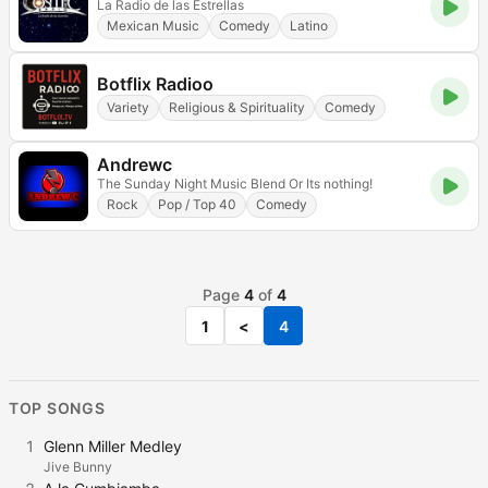
La Radio de las Estrellas
Mexican Music
Comedy
Latino
Botflix Radioo
Variety
Religious & Spirituality
Comedy
Andrewc
The Sunday Night Music Blend Or Its nothing!
Rock
Pop / Top 40
Comedy
Page
4
of
4
1
<
4
TOP SONGS
1
Glenn Miller Medley
Jive Bunny