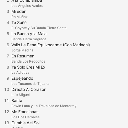
2
A la Cumbiamba
Los Ángeles Azules
3
Mi edén
Ro Muñoz
4
Te Soñé
El Coyote y Su Banda Tierra Santa
5
La Buena y la Mala
Banda Tierra Sagrada
6
Valió La Pena Equivocarme (Con Mariachi)
Jorge Medina
7
En Resumen
Banda Los Recoditos
8
Ya Solo Eres Mi Ex
La Adictiva
9
Espejeando
Los Tucanes de Tijuana
10
Directo Al Corazón
Luis Miguel
11
Santa
Edwin Luna y La Trakalosa de Monterrey
12
Me Emocionas
Los Dos Carnales
13
Cumbia del Sol