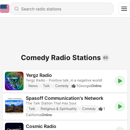
Comedy Radio Stations
65
Yergz Radio
Yergz Radio - Positive talk, in a negative world!
News
Talk
Comedy
1
Georgia
Online
Spasoff Communication's Network
The Talk Station That Has Soul
Talk
Religious & Spirituality
Comedy
1
California
Online
Cosmic Radio