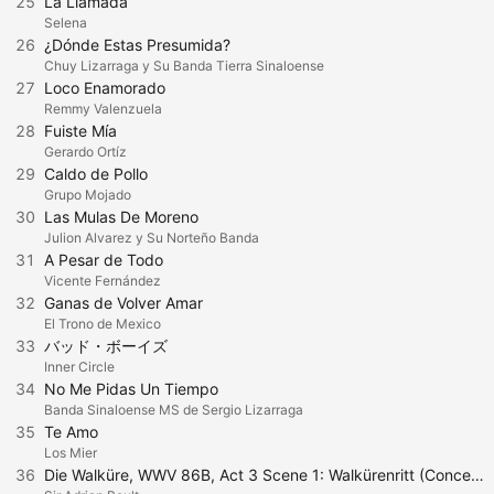
25
La Llamada
Selena
26
¿Dónde Estas Presumida?
Chuy Lizarraga y Su Banda Tierra Sinaloense
27
Loco Enamorado
Remmy Valenzuela
28
Fuiste Mía
Gerardo Ortíz
29
Caldo de Pollo
Grupo Mojado
30
Las Mulas De Moreno
Julion Alvarez y Su Norteño Banda
31
A Pesar de Todo
Vicente Fernández
32
Ganas de Volver Amar
El Trono de Mexico
33
バッド・ボーイズ
Inner Circle
34
No Me Pidas Un Tiempo
Banda Sinaloense MS de Sergio Lizarraga
35
Te Amo
Los Mier
36
Die Walküre, WWV 86B, Act 3 Scene 1: Walkürenritt (Concert Version. Lebhaft)