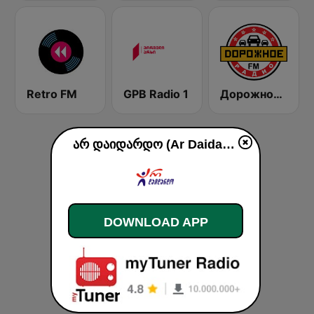
Retro FM
GPB Radio 1
Дорожное Радио (Dorojnoe Radio)
არ დაიდარდო (Ar Daidardo FM) live
DOWNLOAD APP