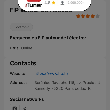
FIP autour de l'électro
Electronic
Frequencies FIP autour de l'électro:
Paris:
Online
Contacts
Website
https://www.fip.fr/
Address:
Bérénice Ravache 116, av. Président
Kennedy 75220 Paris cedex 16
Social networks