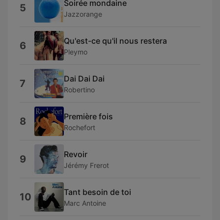
Soirée mondaine
5
Jazzorange
Qu'est-ce qu'il nous restera
6
Pleymo
Dai Dai Dai
7
Robertino
Première fois
8
Rochefort
Revoir
9
Jérémy Frerot
Tant besoin de toi
10
Marc Antoine