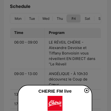
Schedule
Mon
Tue
Wed
Thu
Fri
Sat
Sun
Time
Program
06:00 - 09:00
LE RÉVEIL CHÉRIE -
Alexandre Devoise et
Tiffany Bonvoisin vous
réveillent EN DIRECT dans
“Le Réveil
09:00 - 13:00
ANGÉLIQUE - À 10h30
découvrez le Coup de
Cœur
CHERIE FM live
13:00 - 17:00
MARION - sur Chérie FM
17:00 - 20:00
Didier Bonicel