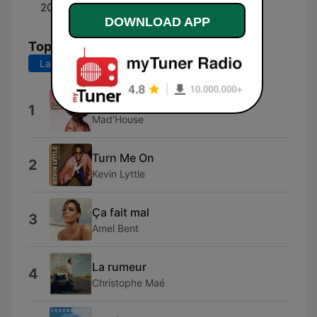
20:00 - 00:00
Alexandre Lefort
DOWNLOAD APP
Top Songs
Last 7 days
Last 30 days
Like a Prayer
1
Mad'House
Turn Me On
2
Kevin Lyttle
Ça fait mal
3
Amel Bent
La rumeur
4
Christophe Maé