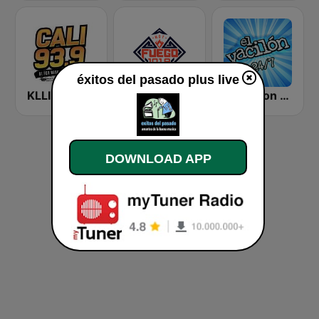
éxitos del pasado plus live
KLLI Cali 93.9 FM
KHHM Fuego 101.9
El Vacilon 24/7
DOWNLOAD APP