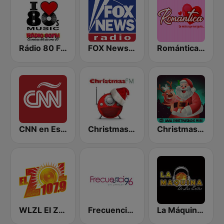
Rádio 80 FM - Anos 80
FOX News Radio
Romántica Radio
CNN en Español
Christmas FM
Christmas Radio
WLZL El Zol 107.9 FM
Frecuencia 96 Radio
La Máquina de Los Exitos