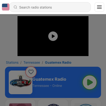
Stations
Tennessee
Guatemex Radio
Guatemex Radio
Tennessee - Online