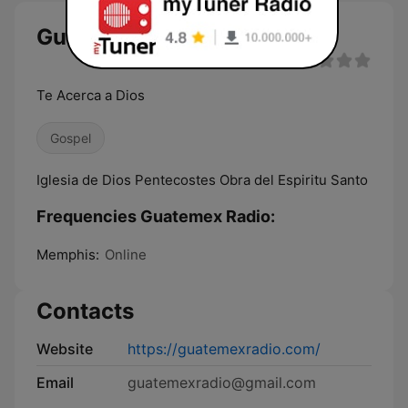
Guatemex Radio live
Te Acerca a Dios
Gospel
Iglesia de Dios Pentecostes Obra del Espiritu Santo
Frequencies Guatemex Radio:
Memphis:
Online
Contacts
Website
https://guatemexradio.com/
Email
guatemexradio@gmail.com