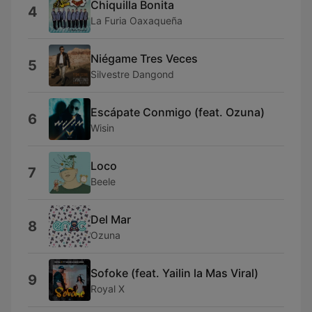
Chiquilla Bonita
4
La Furia Oaxaqueña
Niégame Tres Veces
5
Silvestre Dangond
Escápate Conmigo (feat. Ozuna)
6
Wisin
Loco
7
Beele
Del Mar
8
Ozuna
Sofoke (feat. Yailin la Mas Viral)
9
Royal X