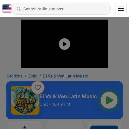
Stations
Ohio
El Va & Ven Latin Music
El Va & Ven Latin Music
Ohio - 104.9 FM