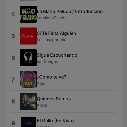
La Mano Peluda / Introducción
4
La Mano Peluda
Si Te Falta Alguien
5
Los Inseparables
Sigue Escuchando
6
Ian Góngora
¿Como te va?
7
Aqui
Quienes Somos
8
Kilate
El Gallo (En Vivo)
9
Lasima