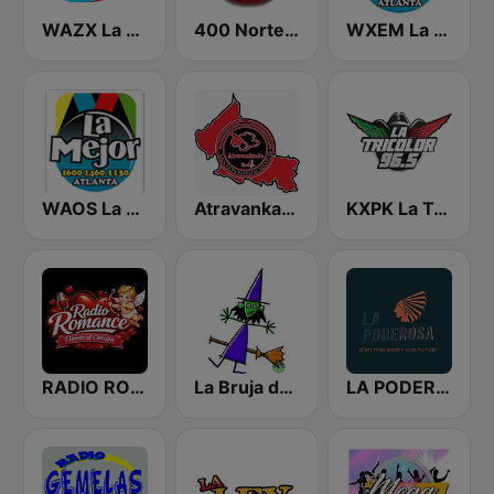
WAZX La Que Buena 101.9 y 87.7
400 Norte Radio
WXEM La Mejor
WAOS La Mejor 1600
Atravankado Radio
KXPK La Tricolor 96.5 FM
RADIO ROMANCE DIRECTO AL CORAZON
La Bruja de Las Palabras
LA PODEROSA