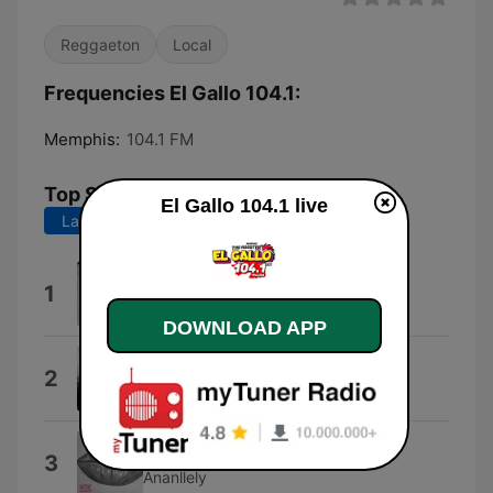
Reggaeton
Local
Frequencies El Gallo 104.1:
Memphis:
104.1 FM
Top Songs
El Gallo 104.1 live
Last 7 days
Last 30 days
Las Cazuelas
1
Evidente
DOWNLOAD APP
Gracias Por Llamar
2
Adicto Al HD
Si tu crees que puedes
3
Ananllely