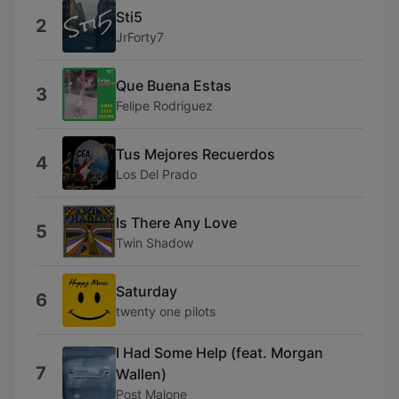
Sti5
2
JrForty7
Que Buena Estas
3
Felipe Rodriguez
Tus Mejores Recuerdos
4
Los Del Prado
Is There Any Love
5
Twin Shadow
Saturday
6
twenty one pilots
I Had Some Help (feat. Morgan
7
Wallen)
Post Malone