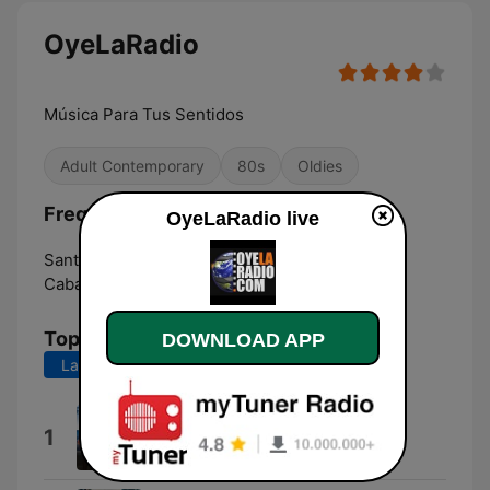
OyeLaRadio
Música Para Tus Sentidos
Adult Contemporary
80s
Oldies
Frequencies OyeLaRadio:
OyeLaRadio live
Santiago de los
Santiago de los
Caballeros:
Caballeros
Top Songs
DOWNLOAD APP
Last 7 days
Last 30 days
12 pulgadas
1
Ivantk