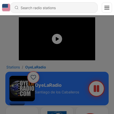
Stations
OyeLaRadio
OyeLaRadio
Santiago de los Caballeros