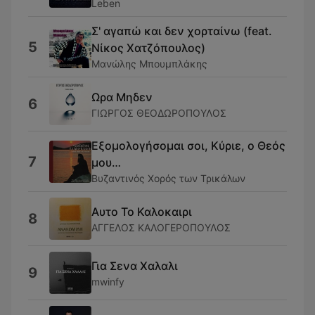
Leben
Σ' αγαπώ και δεν χορταίνω (feat.
5
Νίκος Χατζόπουλος)
Μανώλης Μπουμπλάκης
Ωρα Μηδεν
6
ΓΙΩΡΓΟΣ ΘΕΟΔΩΡΟΠΟΥΛΟΣ
Εξομολογήσομαι σοι, Κύριε, ο Θεός
7
μου…
Βυζαντινός Χορός των Τρικάλων
Αυτο Το Καλοκαιρι
8
ΑΓΓΕΛΟΣ ΚΑΛΟΓΕΡΟΠΟΥΛΟΣ
Για Σενα Χαλαλι
9
mwinfy