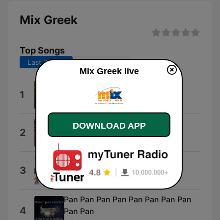
Mix Greek
Top Songs
Last 7 days
Last 30 days
Mix Greek live
Μελισσεσ
1
Hydrama
DOWNLOAD APP
Με Κοιτας Με Κοιτας
2
Angjel Pro
Να Σε Βρω
3
Φωτεινή Αυγερινού
Pan Pan Pan Pan Pan Pan Pan Pan
4
Pan Pan