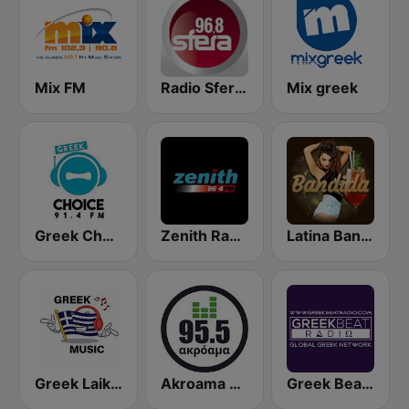
Mix FM
Radio Sfera 96.8 FM
Mix greek
Greek Choice FM
Zenith Radio
Latina Bandida!
Greek Laika Nonstop Radio
Akroama 95.5 Greek Music
Greek Beat Radio (GreekBeat)