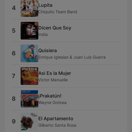
Lupita
4
Chiquito Team Band
Dicen Que Soy
5
India
Quisiera
6
Enrique Iglesias & Juan Luis Guerra
Asi Es la Mujer
7
Victor Manuelle
¡Prakatún!
8
Wayne Gorbea
El Apartamento
9
Gilberto Santa Rosa