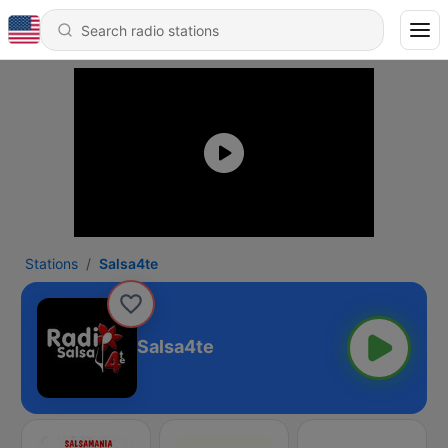
Stations
Salsa4te
Salsa4te