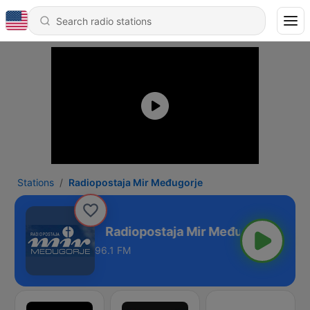
Stations
Radiopostaja Mir Međugorje
r Međugorje
96.1 FM