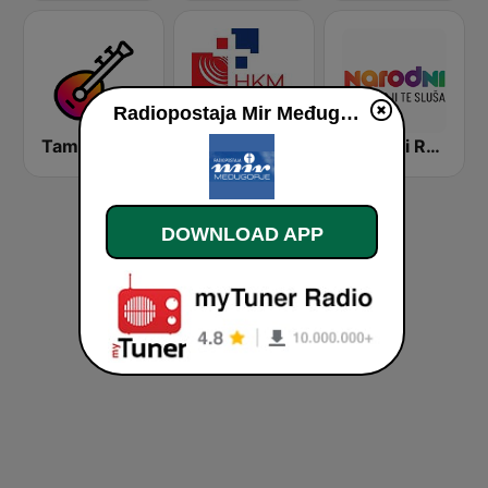
Radiopostaja Mir Međugorje live
Tamburaški Radio
Hrvatski Katolicki Radio
Narodni Radio
DOWNLOAD APP