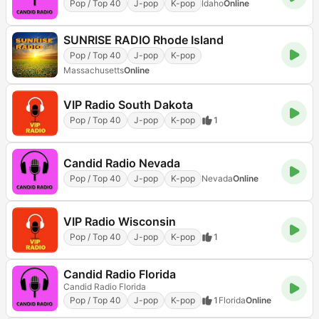
Pop / Top 40
J-pop
K-pop
Idaho
Online
SUNRISE RADIO Rhode Island
Pop / Top 40
J-pop
K-pop
Massachusetts
Online
VIP Radio South Dakota
Pop / Top 40
J-pop
K-pop
1
Candid Radio Nevada
Pop / Top 40
J-pop
K-pop
Nevada
Online
VIP Radio Wisconsin
Pop / Top 40
J-pop
K-pop
1
Candid Radio Florida
Candid Radio Florida
Pop / Top 40
J-pop
K-pop
1
Florida
Online