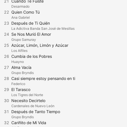
21
Cuando Te Fuiste
Desarmado
22
Quien Como Tú
Ana Gabriel
23
Después de Ti Quién
La Adictiva Banda San José de Mesillas
24
Se Nos Murió El Amor
Grupo Samuray
25
Azúcar, Limón, Limón y Azúcar
Los Alfiles
26
Cumbia de los Pobres
Huayno
27
Alma Vacía
Grupo Bryndis
28
Casi siempre estoy pensando en ti
Federico
29
El Tarasco
Los Tigres del Norte
30
Necesito Decirtelo
Cardenales de Nuevo León
31
Después de Tanto Tiempo
Grupo Bryndis
32
Cariñito de Mi Vida