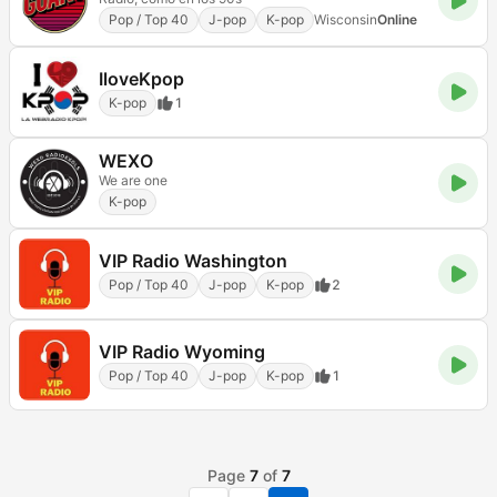
Pop / Top 40
J-pop
K-pop
Wisconsin
Online
IloveKpop
K-pop
1
WEXO
We are one
K-pop
VIP Radio Washington
Pop / Top 40
J-pop
K-pop
2
VIP Radio Wyoming
Pop / Top 40
J-pop
K-pop
1
Page
7
of
7